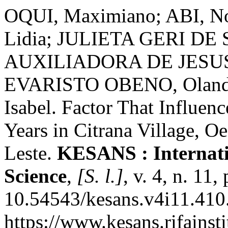
OQUI, Maximiano; ABI, No
Lidia; JULIETA GERI DE
AUXILIADORA DE JESUS
EVARISTO OBENO, Olan
Isabel. Factor That Influen
Years in Citrana Village, O
Leste.
KESANS : Internati
Science
,
[S. l.]
, v. 4, n. 11
10.54543/kesans.v4i11.410
https://www.kesans.rifainst